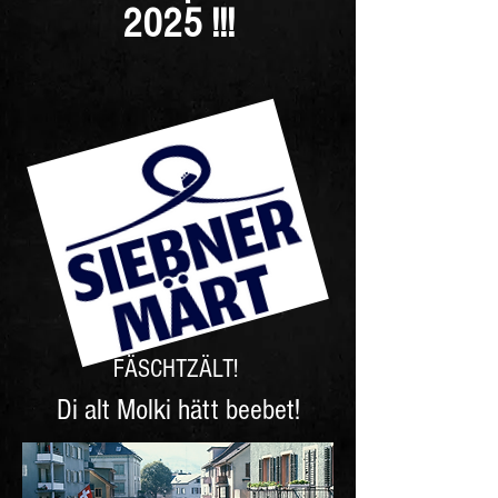
2025 !!!
FÄSCHTZÄLT!
Di alt Molki hätt beebet!