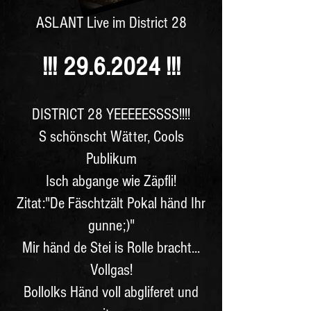
ASLANT Live im District 28
!!! 29
.6.2024 !!!
DISTRICT 28 YEEEEESSSS!!!!
S schönscht Wätter, Cools
Publikum
Isch abgange wie Zäpfli!
Zitat:"De Fäschtzält Pokal händ Ihr
gunne;)"
Mir händ de Stei is Rolle bracht...
Vollgas!
Bollolks Händ voll abgliferet und