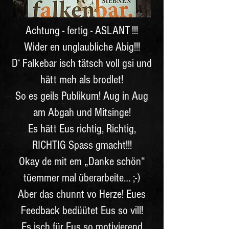
Achtung - fertig - ASLANT !!!
Wider en unglaubliche Abig!!!
D‘ Falkebar isch tätsch voll gsi und
hätt meh als brodlet!
So es geils Publikum! Aug in Aug
am Abgah und Mitsinge!
Es hätt Eus richtig, Richtig,
RICHTIG Spass gmacht!!!
Okay de mit em „Danke schön“
tüemmer mal überarbeite… ;-)
Aber das chunnt vo Herze! Eues
Feedback bedüütet Eus so vill!
Es isch für Eus so motivierend